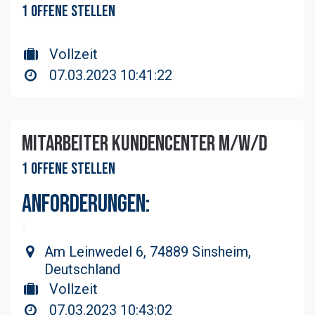
1 Offene Stellen
Vollzeit
07.03.2023 10:41:22
Mitarbeiter Kundencenter m/w/d
1 Offene Stellen
Anforderungen:
Am Leinwedel 6, 74889 Sinsheim,
erfolgreich abgeschlossene Ausbildung
Deutschland
zum Steuerfachgehilfen m/w/d
Weiterbildung zum Bilanzbuchhalter
Vollzeit
IHK m/w/d wünschenswert
07.03.2023 10:43:02
mehrjährige Berufserfahrung in der